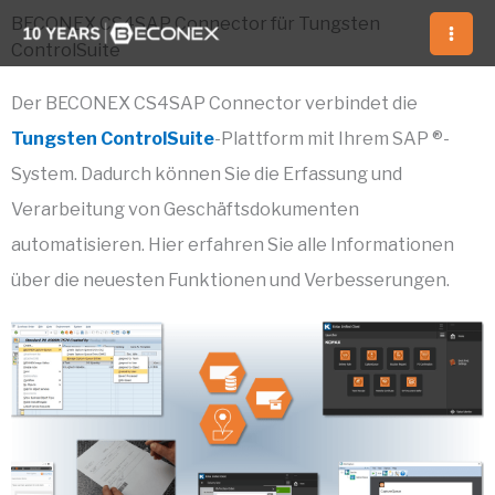
Zum
BECONEX CS4SAP Connector für Tungsten
ControlSuite
Inhalt
springen
Der BECONEX CS4SAP Connector verbindet die
Tungsten ControlSuite
-Plattform mit Ihrem SAP ®-
System. Dadurch können Sie die Erfassung und
Verarbeitung von Geschäftsdokumenten
automatisieren.
Hier erfahren Sie alle Informationen
über die neuesten Funktionen und Verbesserungen.